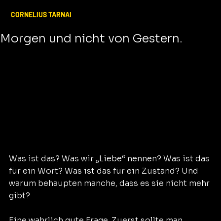
Corenlius Tarnai
19. Juni 2017
3 Min. Lesezeit
CORNELIUS TARNAI
Die Liebe von Heute – nicht von
Morgen und nicht von Gestern.
Was ist das? Was wir „Liebe“ nennen? Was ist das 
für ein Wort? Was ist das für ein Zustand? Und 
warum behaupten manche, dass es sie nicht mehr 
gibt?
Eine wahrlich gute Frage. Zuerst sollte man 