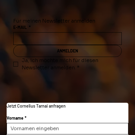
Für meinen Newsletter anmelden
E-MAIL
*
ANMELDEN
Ja, ich möchte mich für diesen 
Newsletter anmelden.
*
Jetzt Cornelius Tarnai anfragen
Vorname
*