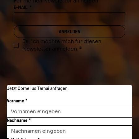
Für meinen Newsletter anmelden
E-MAIL
*
ANMELDEN
Ja, ich möchte mich für diesen 
Newsletter anmelden.
*
Jetzt Cornelius Tarnai anfragen
Vorname
*
Nachname
*