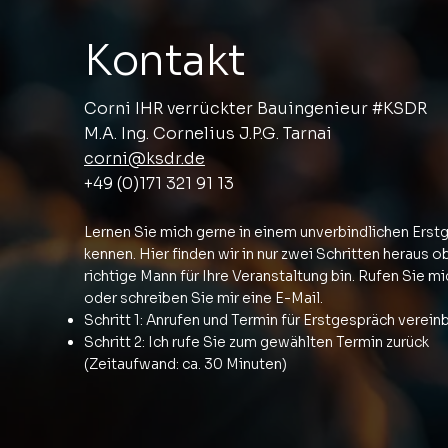
Kontakt
Corni IHR verrückter Bauingenieur #KSDR
M.A. Ing. Cornelius J.P.G. Tarnai
corni@ksdr.de
+49 (0)171 321 91 13
Lernen Sie mich gerne in einem unverbindlichen Erst
kennen. Hier finden wir in nur zwei Schritten heraus ob
richtige Mann für Ihre Veranstaltung bin. Rufen Sie m
oder schreiben Sie mir eine E-Mail.
Schritt 1: Anrufen und Termin für Erstgespräch verein
Schritt 2: Ich rufe Sie zum gewählten Termin zurück
(Zeitaufwand: ca. 30 Minuten)