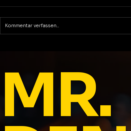
Kommentar verfassen...
Ein nicht garantiertes
Leben in größter
Dankbarkeit und voller
MR.
Sorgen