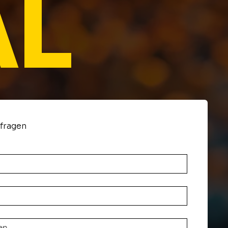
L
nfragen