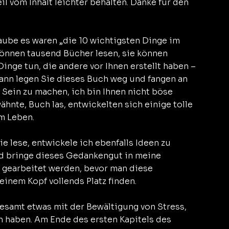
l vom Inhalt leichter behalten. Danke für den 
laube es waren „die 10 wichtigsten Dinge im 
können tausend Bücher lesen, sie können 
inge tun, die andere vor Ihnen erstellt haben – 
dann legen Sie dieses Buch weg und fangen an 
 Sein zu machen, ich bin Ihnen nicht böse 
nte, Buch las, entwickelten sich einige tolle 
um Leben.
 lese, entwickele ich ebenfalls Ideen zu 
und bringe dieses Gedankengut in meine 
 gearbeitet werden, bevor man diese 
inem Kopf vollends Platz finden.
llesamt etwas mit der Bewältigung von Stress, 
n haben. Am Ende des ersten Kapitels des 