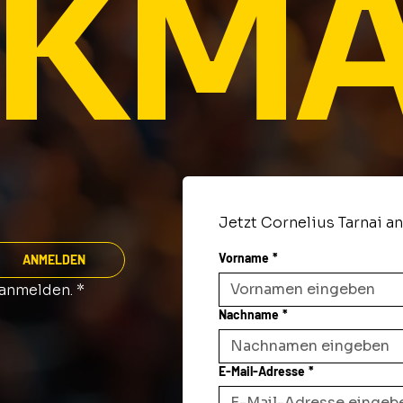
KMA
Jetzt Cornelius Tarnai a
Vorname
*
ANMELDEN
 anmelden.
*
Nachname
*
E-Mail-Adresse
*