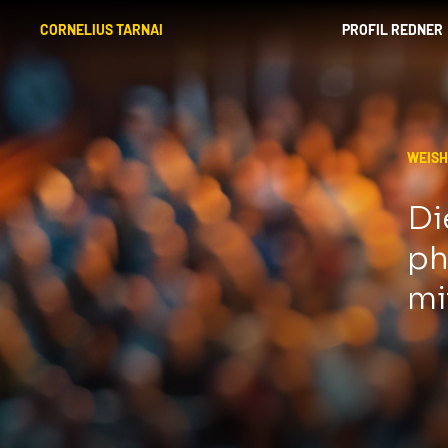
CORNELIUS TARNAI
PROFIL REDNER
WEISH
Di
ph
mi