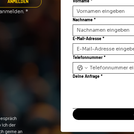
Vorname
*
ANMELDEN
 anmelden.
*
Nachname
*
E-Mail-Adresse
*
Telefonnummer
*
Deine Anfrage
*
gespräch
 ich der
ich gerne an