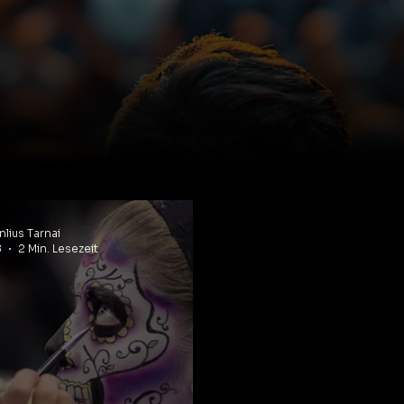
lius Tarnai
8
2 Min. Lesezeit