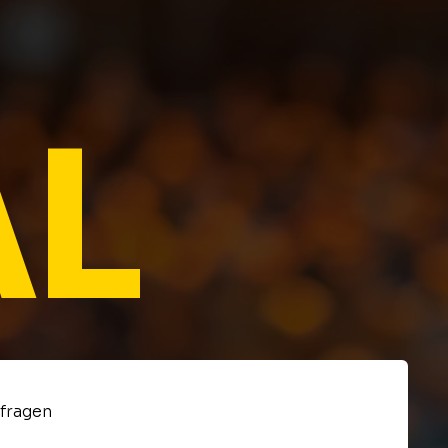
L
nfragen