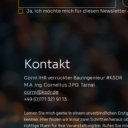
Ja, ich möchte mich für diesen Newsletter
Kontakt
Corni IHR verrückter Bauingenieur #KSDR
M.A. Ing. Cornelius J.P.G. Tarnai
corni@ksdr.de
+49 (0)171 321 91 13
Lernen Sie mich gerne in einem unverbindlichen Erst
kennen. Hier finden wir in nur zwei Schritten heraus ob
richtige Mann für Ihre Veranstaltung bin. Rufen Sie m