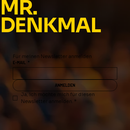
MR.
DENKMAL
Für meinen Newsletter anmelden
E-MAIL
*
ANMELDEN
Ja, ich möchte mich für diesen 
Newsletter anmelden.
*