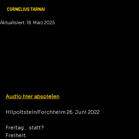
Corenlius Tarnai
27. Juni 2022
2 Min. Lesezeit
CORNELIUS TARNAI
Freitags Freiheit am Montag
Aktualisiert:
18. März 2025
Audio hier abspielen
Hilpoltstein/Forchheim 26. Juni 2022
Freitag… statt?
Freiheit.