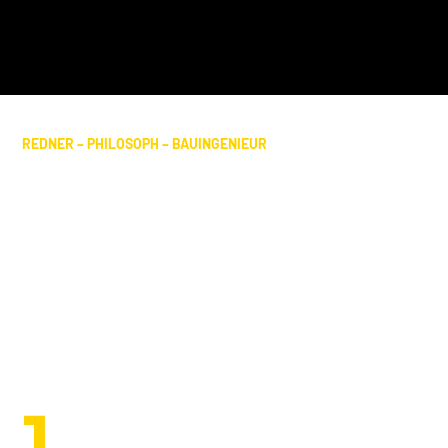
REDNER – PHILOSOPH – BAUINGENIEUR
"Nur wer die
Vergangenheit versteht,
kann in der Gegenwart die
Zukunft kreieren."
1