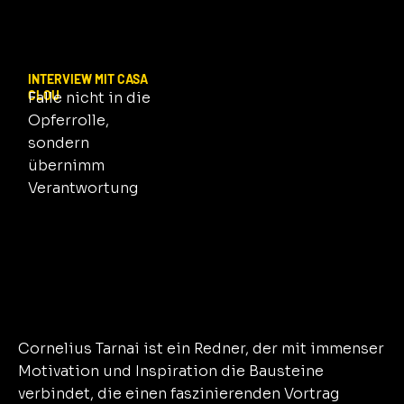
LISTEN NOW
INTERVIEW MIT CASA
CLOU
Falle nicht in die
Opferrolle,
sondern
übernimm
Verantwortung
JETZT REINHÖREN
Cornelius Tarnai ist ein Redner, der mit immenser
Motivation und Inspiration die Bausteine
verbindet, die einen faszinierenden Vortrag